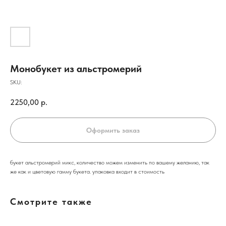
Монобукет из альстромерий
SKU:
2250,00
р.
Оформить заказ
букет альстромерий микс, количество можем изменить по вашему желанию, так
же как и цветовую гамму букета. упаковка входит в стоимость
Смотрите также