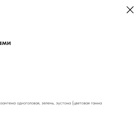
ами
изантема одноголовая, зелень, эустома (цветовая гамма