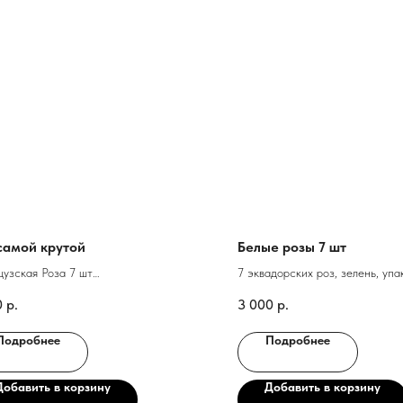
самой крутой
Белые розы 7 шт
узская Роза 7 шт
7 эквадорских роз, зелень, упа
липт
0
р.
3 000
р.
вка
Подробнее
Подробнее
Добавить в корзину
Добавить в корзину