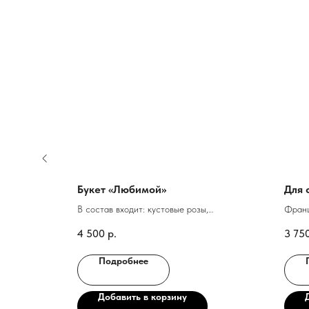
Букет «Любимой»
Для 
В состав входит: кустовые розы,
Франц
хризантемы кустовые, зелень, упаковка
Эвка
4 500
р.
3 75
Упако
Подробнее
Добавить в корзину