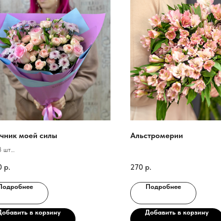
чник моей силы
Альстромерии
3 шт
нтемы кустовые 4 шт
0
р.
270
р.
вая пионовидная Роза 5 шт
ромерии 3 шт
Подробнее
Подробнее
вка
Добавить в корзину
Добавить в корзину