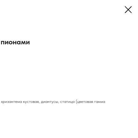
 пионами
, хризантема кустовая, диантусы, статица (цветовая гамма