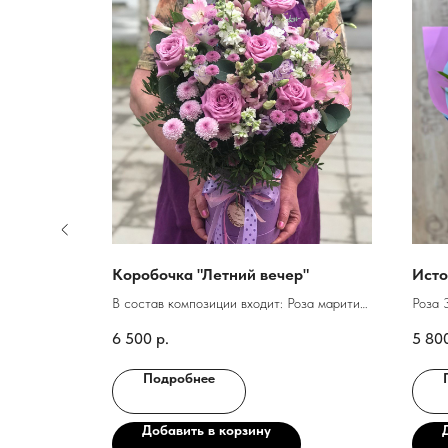
Коробочка "Летний вечер"
Исто
ковка
В состав композиции входит: Роза маритим,
Роза 
хризантема кустовая, хризантема сантини,
Хриза
6 500
р.
5 80
эустома, альстромерия, маттиола, зелень
Кусто
фисташки и эвкалипта
Альст
Подробнее
Упако
Добавить в корзину