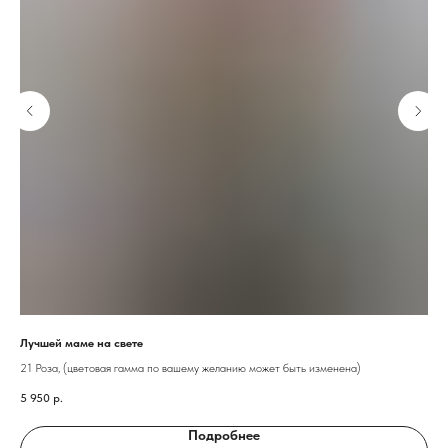
Лучшей маме на свете
Кус
21 Роза, (цветовая гамма по вашему желанию может быть изменена)
Сто
5 950
р.
50
Подробнее