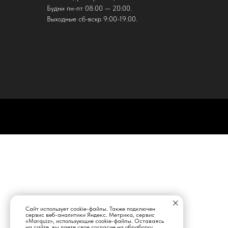
Будни пн-пт 08:00 — 20:00.
Выходные сб-вскр 9:00-19:00.
Сайт использует cookie-файлы. Также подключен
сервис веб-аналитики Яндекс. Метрика, сервис
«Marquiz», использующие cookie-файлы. Оставаясь
на сайте, вы даете свое согласие на обработку